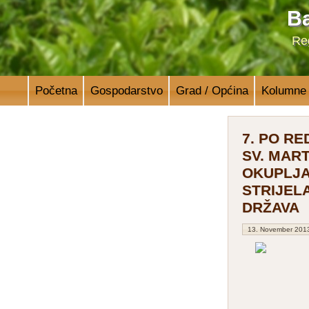
Ba
Reg
Početna
Gospodarstvo
Grad / Općina
Kolumne
7. PO RE
SV. MART
OKUPLJA
STRIJELA
DRŽAVA
13. November 201