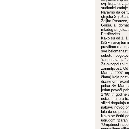
svj. kupa osvajač
sudionici zadnje
Naravno da će tur
strijelci Snježan
Željko Posavec, 
Gorša, a i domać
mladog strijelca
Petričevića.
Kako su od 1. 1.
ISSF i ovaj turn
pravilima (na is
sve belomanastir
subotu i pogotovo
“raspucavanja” z
Za ovogodišnji tu
zanimljivost. Od 
Martina 2007. org
člana) koja posti
državnom rekordu
pehar Sv. Martin
jedan poveći peh
1790” tri godine
ostao mu je u tr
slijed događaja 
nabavu novog pri
bila da se proba 
Kako se četiri go
udrugom “Baranja
“Umjetnost i spo
napravljene slike