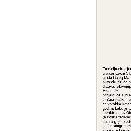
Tradicija okuplja
u organizaciji
grada Belog Man
puta okupiti će o
država, Slovenij
Hrvatske.
Strijelci će sudje
zračna puška i pi
seniorskim kateg
godina kako je t
karaktera i uvrš
(euroska federaci
čelu org. je pred
istiće snagu tur
strijelaca koji 