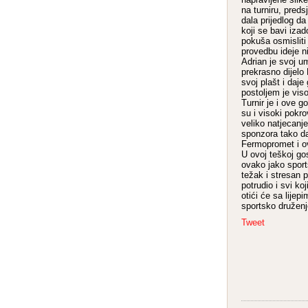
na turniru, pred
dala prijedlog da
koji se bavi iza
pokuša osmisliti
provedbu ideje n
Adrian je svoj um
prekrasno dijelo
svoj plašt i daje
postoljem je vis
Turnir je i ove 
su i visoki pokro
veliko natjecan
sponzora tako da
Fermopromet i o
U ovoj teškoj gos
ovako jako sport
težak i stresan p
potrudio i svi ko
otići će sa lije
sportsko druženj
Tweet