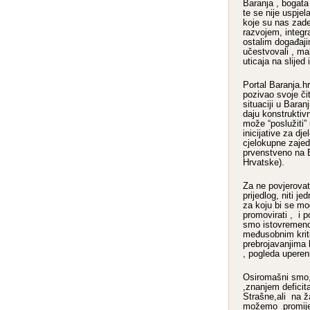
Baranja , bogata 
te se nije uspje
koje su nas zade
razvojem, integr
ostalim događaj
učestvovali , m
uticaja na slijed i
Portal Baranja.hr
pozivao svoje čit
situaciji u Baranj
daju konstruktiv
može “poslužiti”
inicijative za dj
cjelokupne zajed
prvenstveno na B
Hrvatske).
Za ne povjerovati
prijedlog, niti jed
za koju bi se mog
promovirati , i p
smo istovremeno 
međusobnim krit
prebrojavanjima 
, pogleda upereni
Osiromašni smo,
,znanjem deficita
Strašne,ali na ža
možemo promijen