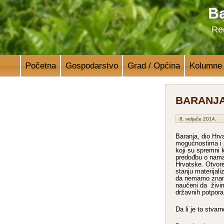
Ba
Reg
Početna
Gospodarstvo
Grad / Općina
Kolumne
BARANJ
8. veljače 2014.
Baranja, dio Hrv
mogućnostima i p
koji su spremni kr
predođbu o nama
Hrvatske. Otvore
stanju materijaliz
da nemamo znanja
naučeni da živi
državnih potpora
Da li je to stvarn