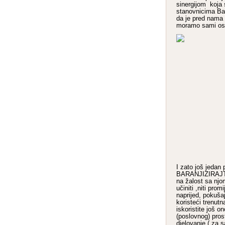
sinergijom koja
stanovnicima Ba
da je pred nama
moramo sami osmis
I zato još jedan
BARANJIZIRAJTE 
na žalost sa nj
učiniti ,niti prom
naprijed, pokuša
koristeći trenutn
iskoristite još 
(poslovnog) pros
djelovanje ( za 