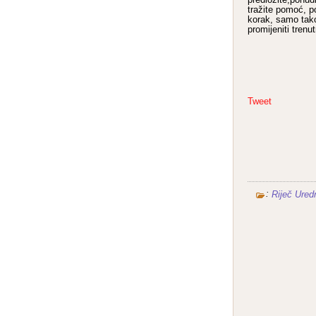
predložite,ponudi
tražite pomoć, po
korak, samo ta
promijeniti trenu
Tweet
:
Riječ Ured