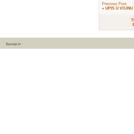
Previous Post
«
UPIS U VOJNU
T
Baranja.hr