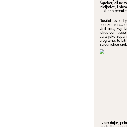
Agrokor, ali ne z
inicijative, i sh
možemo promijeni
Nositelji ove ide
poduzetnici sa o
ali ih ima) koji 
iskustvom treba
baranjske županij
programe, te bit
zajedničkog djelo
I zato dajte, pok