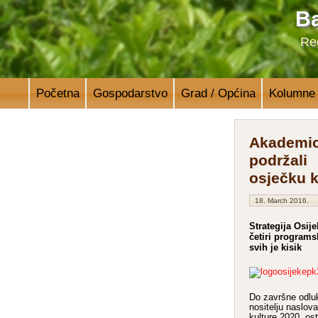
Ba
Reg
Početna
Gospodarstvo
Grad / Općina
Kolumne
Akademic
podržali
osječku 
18. March 2016.
Strategija Osije
četiri programs
svih je kisik
Do završne odlu
nositelju naslov
kulture 2020. os