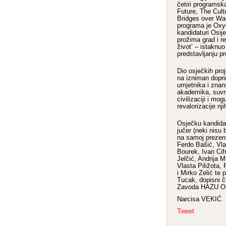
četiri programsk
Future, The Cultu
Bridges over Wat
programa je Oxy
kandidaturi Osije
prožima grad i re
život’ – istaknu
predstavljanju pr
Dio osječkih pro
na izniman dopri
umjetnika i znan
akademika, suvr
civilizaciji i mog
revalorizacije nji
Osječku kandida
jučer (neki nisu 
na samoj prezent
Ferdo Bašić, Vl
Bourek, Ivan Cif
Jelčić, Andrija 
Vlasta Piližota
i Mirko Zelić te 
Tucak, dopisni č
Zavoda HAZU Os
Narcisa VEKIĆ
Tweet