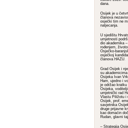
dana.
Osijek je u četvr
članova nezavis
osječki tim ne m
natjecanja.
U sjedištu Hrvat
umjetnosti podrš
dio akademika – 
rođenjem, životo
Osječko-baranjs
osječkoj kandida
članova HAZU.
Grad Osijek i nj
su akademicima p
Osijeka Ivan Vrk
Ham, ujedno i vod
je održao kratku
Osijeka, voditel
umjetnički rad 
Vlastu Piližotu 
Osijek, prof. em
savjetnika Osije
druge prijavne kn
kao domaćin do
Rudan, glavni ta
– Strategija Osij