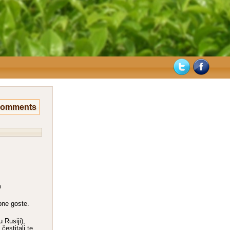
Comments
m
bne goste.
 Rusiji),
čestitali te