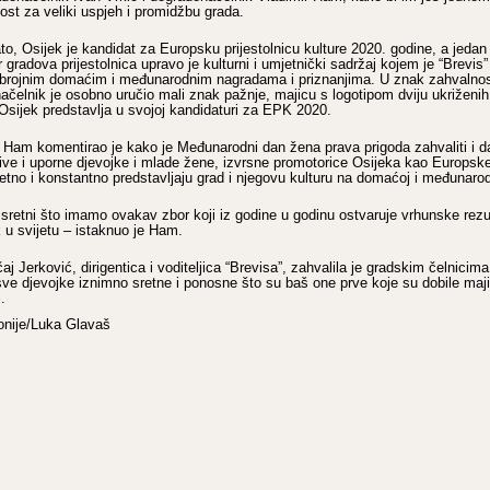
ost za veliki uspjeh i promidžbu grada.
to, Osijek je kandidat za Europsku prijestolnicu kulture 2020. godine, a jedan 
ir gradova prijestolnica upravo je kulturni i umjetnički sadržaj kojem je “Brevis
 brojnim domaćim i međunarodnim nagradama i priznanjima. U znak zahvalnos
ačelnik je osobno uručio mali znak pažnje, majicu s logotipom dviju ukriženi
 Osijek predstavlja u svojoj kandidaturi za EPK 2020.
Ham komentirao je kako je Međunarodni dan žena prava prigoda zahvaliti i da
ljive i uporne djevojke i mlade žene, izvrsne promotorice Osijeka kao Europske
itetno i konstantno predstavljaju grad i njegovu kulturu na domaćoj i međunarod
sretni što imamo ovakav zbor koji iz godine u godinu ostvaruje vrhunske rezul
 u svijetu – istaknuo je Ham.
 Jerković, dirigentica i voditeljica “Brevisa”, zahvalila je gradskim čelnicim
ve djevojke iznimno sretne i ponosne što su baš one prve koje su dobile maji
.
onije/Luka Glavaš