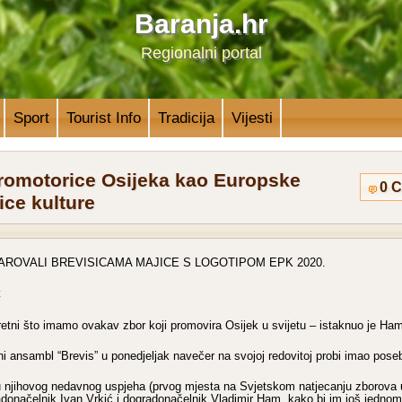
Baranja.hr
Regionalni portal
Sport
Tourist Info
Tradicija
Vijesti
promotorice Osijeka kao Europske
0 
ice kulture
DAROVALI BREVISICAMA MAJICE S LOGOTIPOM EPK 2020.
etni što imamo ovakav zbor koji promovira Osijek u svijetu – istaknuo je Ha
ni ansambl “Brevis” u ponedjeljak navečer na svojoj redovitoj probi imao pose
njihovog nedavnog uspjeha (prvog mjesta na Svjetskom natjecanju zborova u
radonačelnik Ivan Vrkić i dogradonačelnik Vladimir Ham, kako bi im još jednom 