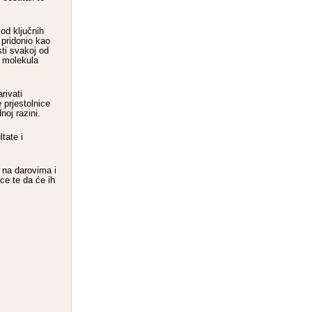
od ključnih
” pridonio kao
ti svakoj od
h molekula
rivati
 prjestolnice
noj razini.
tate i
a na darovima i
ce te da će ih