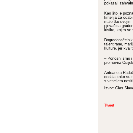
pokazali zahvaln
Kao što je pozna
kriterija za odab
malo tko svojim
pjevačica gradon
kisika, kojim se
Dogradonačelnik 
talentirane, mar
kulture, jer kval
– Ponosni smo i 
promovira Osijek
Antoaneta Radočaj
dodala kako su s
s veseljem nositi
Izvor: Glas Slav
Tweet