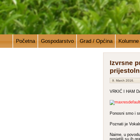
Početna
Gospodarstvo
Grad / Općina
Kolumne
Izvrsne 
prijestoln
9. March 2016.
VRKIĆ I HAM 
Ponosni smo i sr
Poznati je Vokal
Naime, u povodu 
posjetili su ih g