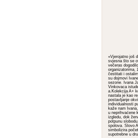
«Vjerojatno još 
svjesna što se 
večeras dogodilo
organizatorima, ži
čestitati i ostal
su dojmovi Ivane
sezone. Ivana Ja
Vinkovaca istud
a.Kolekcija A+ k
nastala je kao r
postavljanje okvi
individualnosti p
kaže nam Ivana,
u neprihvaćene k
izgledu, dok že
potpunu slobodu,
spolova. Slovo A
simbolizira poče
supotrebne u druš