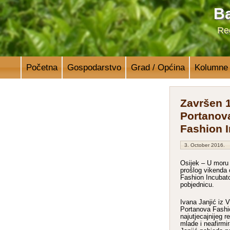
Ba
Reg
Početna
Gospodarstvo
Grad / Općina
Kolumne
Završen 1
Portanov
Fashion 
3. October 2016.
Osijek – U moru 
prošlog vikenda 
Fashion Incubato
pobjednicu.
Ivana Janjić iz 
Portanova Fashi
najutjecajnijeg r
mlade i neafirmi