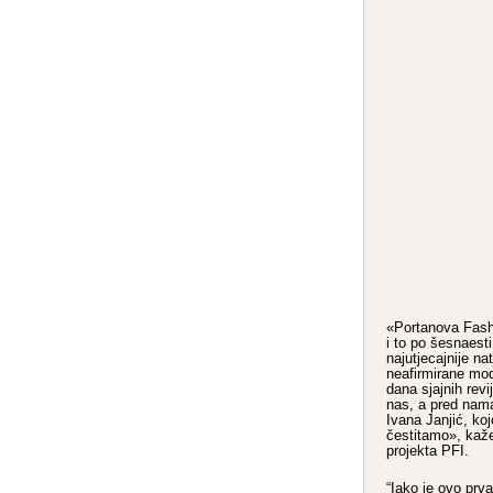
«Portanova Fashi
i to po šesnaesti
najutjecajnije na
neafirmirane mod
dana sjajnih revi
nas, a pred nam
Ivana Janjić, koj
čestitamo», kaže
projekta PFI.
“Iako je ovo prv