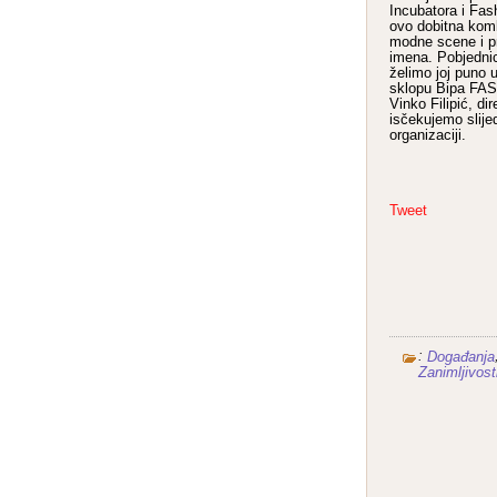
Incubatora i Fas
ovo dobitna komb
modne scene i pr
imena. Pobjednic
želimo joj puno 
sklopu Bipa FA
Vinko Filipić, di
isčekujemo slije
organizaciji.
Tweet
:
Događanja
Zanimljivost