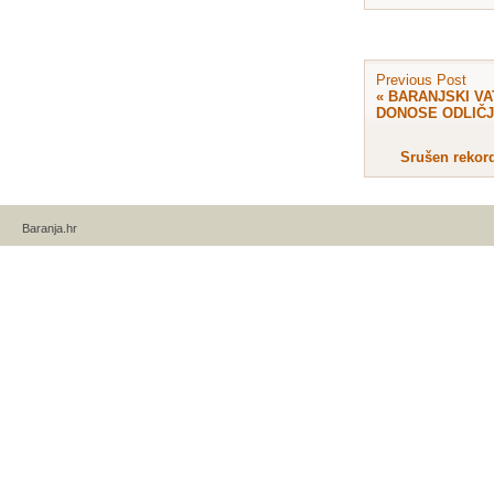
Previous Post
«
BARANJSKI V
DONOSE ODLIČ
Srušen rekor
Baranja.hr