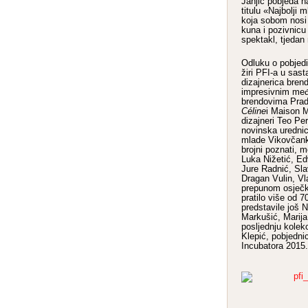
Janjić pobjeda n
titulu «Najbolji 
koja sobom nosi
kuna i pozivnicu
spektakl, tjedan
Odluku o pobjedi
žiri PFI-a u sa
dizajnerica bre
impresivnim međ
brendovima Prada
Céline
i Maison M
dizajneri Teo Peri
novinska urednic
mlade Vikovčanke 
brojni poznati, 
Luka Nižetić, Ed
Jure Radnić, Sl
Dragan Vulin, Vl
prepunom osječk
pratilo više od 7
predstavile još 
Markušić, Marija
posljednju kolekc
Klepić, pobjedn
Incubatora 2015.