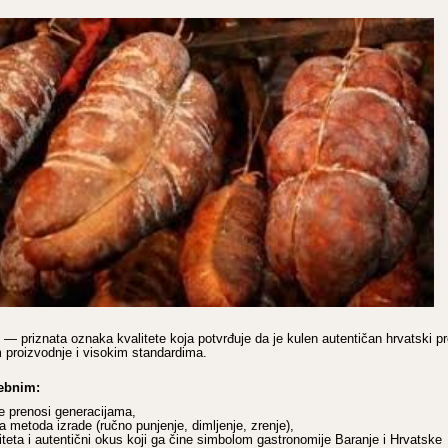
— priznata oznaka kvalitete koja potvrđuje da je kulen autentičan hrvatski p
 proizvodnje i visokim standardima.
sebnim:
e prenosi generacijama,
na metoda izrade (ručno punjenje, dimljenje, zrenje),
iteta i autentični okus koji ga čine simbolom gastronomije Baranje i Hrvatske