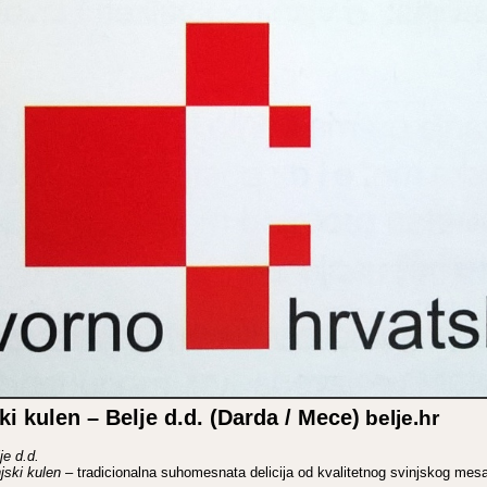
ki kulen – Belje d.d. (Darda / Mece)
belje.hr
je d.d.
jski kulen
– tradicionalna suhomesnata delicija od kvalitetnog svinjskog mes