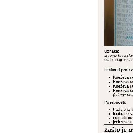
Oznaka:
Izvorno hrvatsko
odabranog voća t
Istaknuti proizvo
Kneževa ra
Kneževa ra
Kneževa ra
Kneževa ra
(i druge var
Posebnosti:
tradicional
limitirane s
nagrade na 
jedinstveni 
Zašto je 