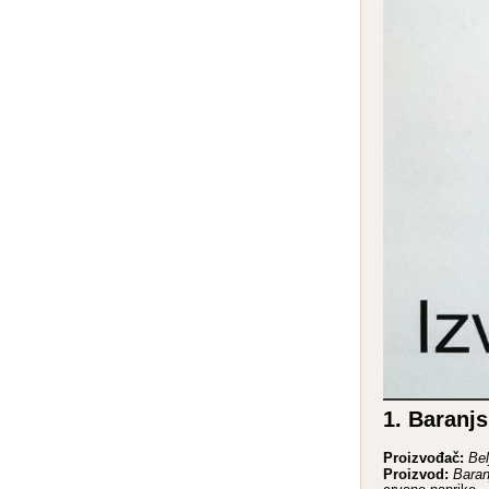
1. Baranjs
Proizvođač:
Bel
Proizvod:
Baran