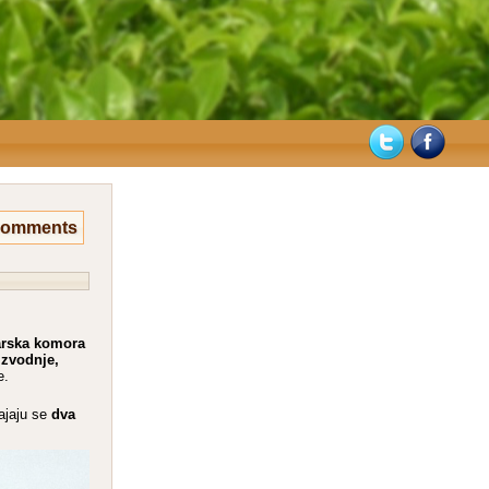
Comments
darska komora
izvodnje,
e.
dva
ajaju se