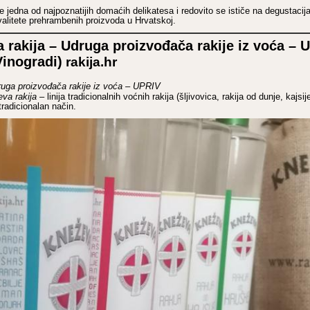
e jedna od najpoznatijih domaćih delikatesa i redovito se ističe na degustacij
valitete prehrambenih proizvoda u Hrvatskoj.
 rakija – Udruga proizvođača rakije iz voća – 
Vinogradi)
rakija.hr
uga proizvođača rakije iz voća – UPRIV
va rakija
– linija tradicionalnih voćnih rakija (šljivovica, rakija od dunje, kajsij
tradicionalan način.