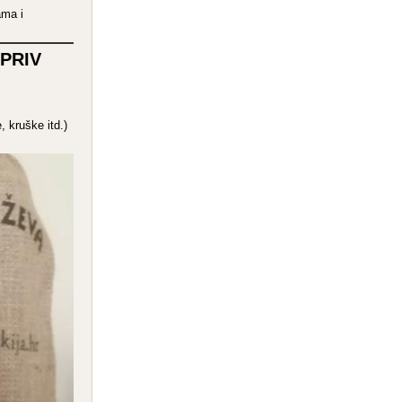
ama i
UPRIV
e, kruške itd.)