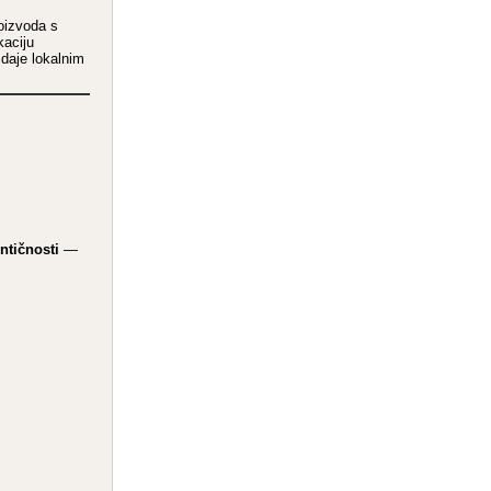
oizvoda s
kaciju
daje lokalnim
entičnosti
—