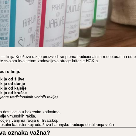
— linija Kneževe rakije proizvodi se prema tradicionalnim recepturama i od p
e svojom kvalitetom zadovoljava stroge kriterije HGK-a.
di u liniji:
kija od šljive
kija od dunje
kija od kajsije
kija od kruške
ijante tradicionalnih voćnih rakija)
na destilacija u bakrenim kotlovima,
erije vrhunskih rakija,
ocjenjivanjima rakija u Hrvatskoj,
lokalni karakter koji odražava baranjsku tradiciju destiliranja voća.
ova oznaka važna?