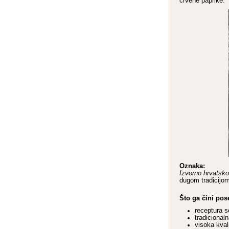
crvene paprike.
Oznaka:
Izvorno hrvatsko
dugom tradicijom
Što ga čini po
receptura s
tradicional
visoka kval