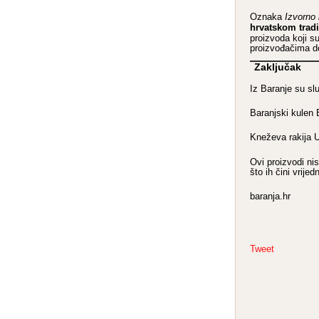
Oznaka
Izvorno
hrvatskom tradi
proizvoda koji su
proizvođačima dod
Zaključak
Iz Baranje su sl
Baranjski kulen 
Kneževa rakija
Ovi proizvodi nis
što ih čini vrij
baranja.hr
Tweet