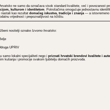
 hrvatsko
ne samo da označava visok standard kvalitete, već i povezanost pr
cijom, kulturom i identitetom
. Potrošačima omogućuje jednostavnu identifi
domaćeg iskustva, tradicije i znanja
 nastali kao rezultat
— a istovremeno 
atnu vrijednost i prepoznatljivost na tržištu.
užbeni nositelji oznake
Izvorno hrvatsko
:
Belje
 Udruga UPRIV
priznati hrvatski brendovi kvalitete i aut
u samo lokalni specijaliteti nego i
ednim kušanja i promocije svakom ljubitelju domaćih proizvoda.