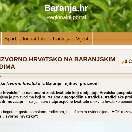
Baranja.hr
Regionalni portal
Sport
Tourist Info
Tradicija
Vijesti
IZVORNO HRVATSKO NA BARANJSKIM
0 
DIMA
5.
nake
Izvorno hrvatsko
iz Baranje i njihovi proizvodi
o hrvatsko”
nacionalni znak kvalitete koji dodjeljuje Hrvatska gospo
je
dugogodišnje tradicije, tradicijske pro
njena je proizvodima koji su rezultat
ili inovacije
natprosječne kvalitete
— uz jamstvo
u okviru hrvatske ponud
ji s bogatom gastronomskom tradicijom, u službenim evidencijama HGK-a izdv
e „Izvorno hrvatsko“
: