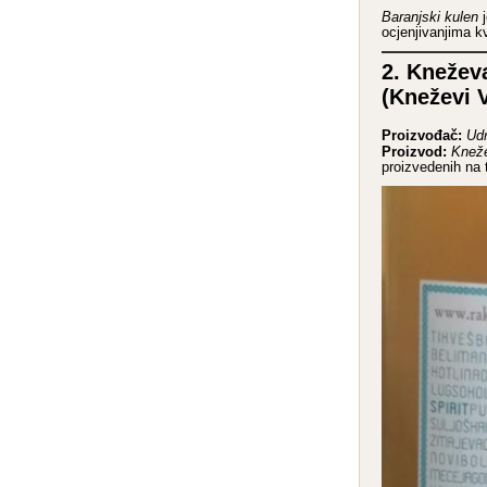
Baranjski kulen
j
ocjenjivanjima k
2. Kneževa
(Kneževi 
Proizvođač:
Udr
Proizvod:
Kneže
proizvedenih na 