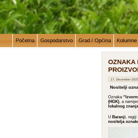
Početna
Gospodarstvo
Grad / Općina
Kolumne
OZNAKA 
PROIZVO
17. December 202
Nositelji oz
“Izvorn
Oznaka
(HGK)
, a namije
lokalnog znanja 
Baranji
U
, regi
nositelja oznak